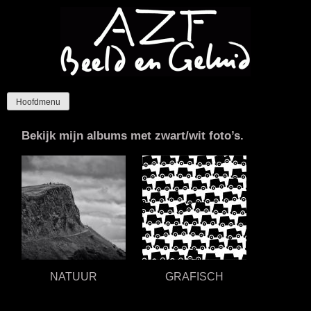
Ga
naar
de
inhoud
AZF Beeld en Geluid
Specialist in restaureren en digitaliseren van al uw
Hoofdmenu
persoonlijke beeld en geluid.
Bekijk mijn albums met zwart/wit foto’s.
NATUUR
GRAFISCH