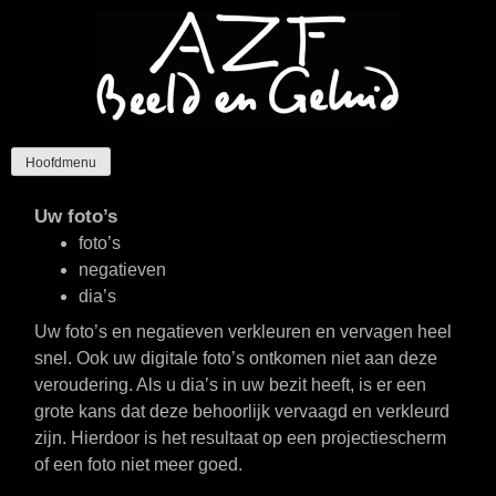
Ga
naar
de
inhoud
AZF Beeld en Geluid
Specialist in restaureren en digitaliseren van al uw
Hoofdmenu
persoonlijke beeld en geluid.
Uw foto’s
foto’s
negatieven
dia’s
Uw foto’s en negatieven verkleuren en vervagen heel
snel. Ook uw digitale foto’s ontkomen niet aan deze
veroudering. Als u dia’s in uw bezit heeft, is er een
grote kans dat deze behoorlijk vervaagd en verkleurd
zijn. Hierdoor is het resultaat op een projectiescherm
of een foto niet meer goed.